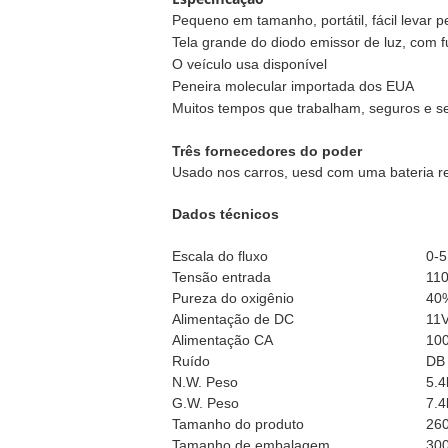
Pequeno em tamanho, portátil, fácil levar pe
Tela grande do diodo emissor de luz, com 
O veículo usa disponível
Peneira molecular importada dos EUA
Muitos tempos que trabalham, seguros e s
Três fornecedores do poder
Usado nos carros, uesd com uma bateria r
Dados técnicos
Escala do fluxo
0-5
Tensão entrada
110
Pureza do oxigênio
40%
Alimentação de DC
11V
Alimentação CA
100
Ruído
DB 
N.W. Peso
5.4
G.W. 
Peso
7.4
Tamanho do produto
26
Tamanho de embalagem
30