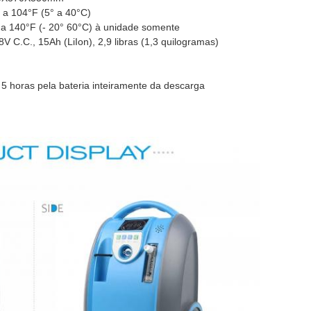
 a 104°F (5° a 40°C)
 a 140°F (- 20° 60°C) à unidade somente
8V C.C., 15Ah (LiIon), 2,9 libras (1,3 quilogramas)
 5 horas pela bateria inteiramente da descarga