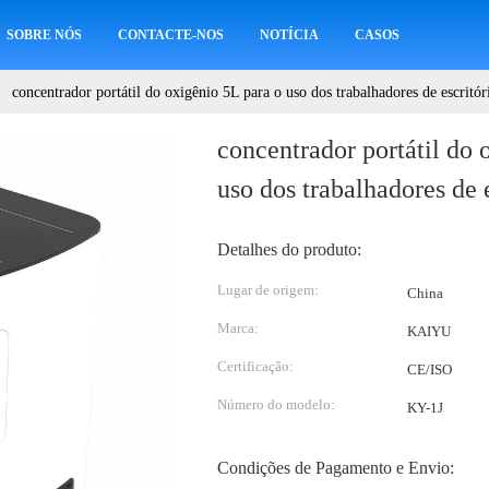
SOBRE NÓS
CONTACTE-NOS
NOTÍCIA
CASOS
concentrador portátil do oxigênio 5L para o uso dos trabalhadores de escritór
concentrador portátil do 
uso dos trabalhadores de 
Detalhes do produto:
Lugar de origem:
China
Marca:
KAIYU
Certificação:
CE/ISO
Número do modelo:
KY-1J
Condições de Pagamento e Envio: