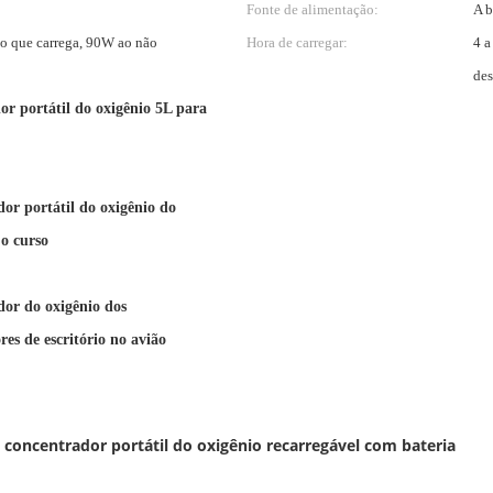
Fonte de alimentação:
A b
 que carrega, 90W ao não
Hora de carregar:
4 a
des
or portátil do oxigênio 5L para
or portátil do oxigênio do
 o curso
or do oxigênio dos
res de escritório no avião
 concentrador portátil do oxigênio recarregável com bateria