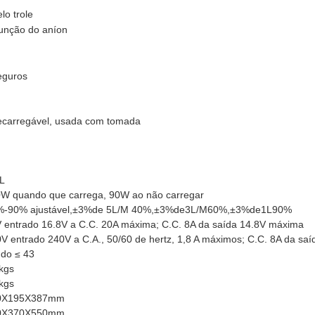
lo trole
função do aníon
eguros
ecarregável, usada com tomada
L
W quando que carrega, 90W ao não carregar
-90% ajustável,
±
3%
de 
5L/M 40%,
±
3%
de
3L/M60%,
±
3%
de
1L90%
 entrado 16.8V a C.C. 20A máxima; C.C. 8A da saída 14.8V máxima
V entrado 240V a C.A., 50/60 de hertz, 1,8 A máximos; C.C. 8A da sa
do ≤ 43
kgs
kgs
0X195X387mm
0X370X550mm