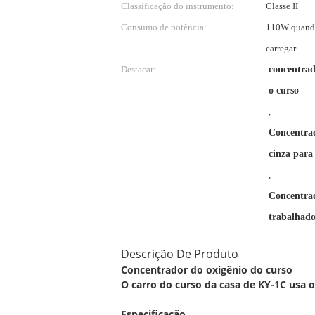
Classificação do instrumento:
Classe II
Consumo de potência:
110W quando
carregar
Destacar:
concentrad
o curso
,
Concentrad
cinza para
,
Concentrad
trabalhado
Descrição De Produto
Concentrador do oxigênio do curso
O carro do curso da casa de KY-1C usa o
Especificação