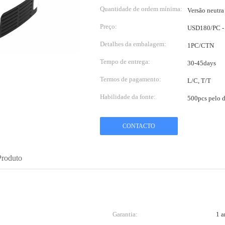
Quantidade de ordem mínima:
Versão neut
Preço:
USD180/PC -
Detalhes da embalagem:
1PC/CTN
Tempo de entrega:
30-45days
Termos de pagamento:
L/C, T/T
Habilidade da fonte:
500pcs pelo d
CONTACTO
Produto
Garantia:
1 a